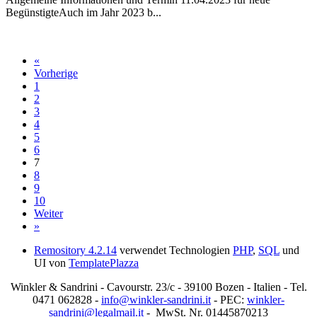
BegünstigteAuch im Jahr 2023 b...
«
Vorherige
1
2
3
4
5
6
7
8
9
10
Weiter
»
Remository 4.2.14
verwendet Technologien
PHP
,
SQL
und
UI von
TemplatePlazza
Winkler & Sandrini - Cavourstr. 23/c - 39100 Bozen - Italien - Tel.
0471 062828 -
info@winkler-sandrini.it
- PEC:
winkler-
sandrini@legalmail.it
- MwSt. Nr. 01445870213