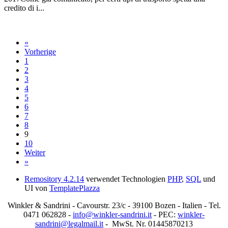
credito di i...
«
Vorherige
1
2
3
4
5
6
7
8
9
10
Weiter
»
Remository 4.2.14
verwendet Technologien
PHP
,
SQL
und
UI von
TemplatePlazza
Winkler & Sandrini - Cavourstr. 23/c - 39100 Bozen - Italien - Tel.
0471 062828 -
info@winkler-sandrini.it
- PEC:
winkler-
sandrini@legalmail.it
- MwSt. Nr. 01445870213