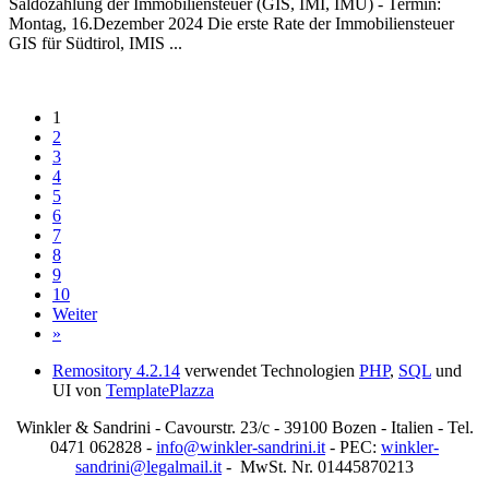
Saldozahlung der Immobiliensteuer (GIS, IMI, IMU) - Termin:
Montag, 16.Dezember 2024 Die erste Rate der Immobiliensteuer
GIS für Südtirol, IMIS ...
1
2
3
4
5
6
7
8
9
10
Weiter
»
Remository 4.2.14
verwendet Technologien
PHP
,
SQL
und
UI von
TemplatePlazza
Winkler & Sandrini - Cavourstr. 23/c - 39100 Bozen - Italien - Tel.
0471 062828 -
info@winkler-sandrini.it
- PEC:
winkler-
sandrini@legalmail.it
- MwSt. Nr. 01445870213