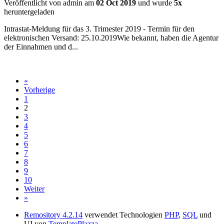
Veröffentlicht von admin am
02 Oct 2019
und wurde
5x
heruntergeladen
Intrastat-Meldung für das 3. Trimester 2019 - Termin für den
elektronischen Versand: 25.10.2019Wie bekannt, haben die Agentur
der Einnahmen und d...
«
Vorherige
1
2
3
4
5
6
7
8
9
10
Weiter
»
Remository 4.2.14
verwendet Technologien
PHP
,
SQL
und
UI von
TemplatePlazza