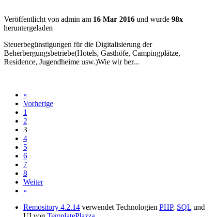
Veröffentlicht von admin am
16 Mar 2016
und wurde
98x
heruntergeladen
Steuerbegünstigungen für die Digitalisierung der
Beherbergungsbetriebe(Hotels, Gasthöfe, Campingplätze,
Residence, Jugendheime usw.)Wie wir ber...
«
Vorherige
1
2
3
4
5
6
7
8
Weiter
»
Remository 4.2.14
verwendet Technologien
PHP
,
SQL
und
UI von
TemplatePlazza