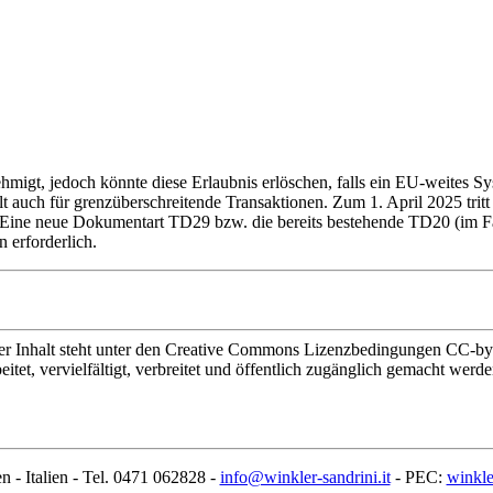
hmigt, jedoch könnte diese Erlaubnis erlöschen, falls ein EU-weites Sy
t auch für grenzüberschreitende Transaktionen. Zum 1. April 2025 trit
 Eine neue Dokumentart TD29 bzw. die bereits bestehende TD20 (im Fa
 erforderlich.
halt steht unter den Creative Commons Lizenzbedingungen CC-by-sa
t, vervielfältigt, verbreitet und öffentlich zugänglich gemacht werde
n - Italien - Tel. 0471 062828 -
info@winkler-sandrini.it
- PEC:
winkle